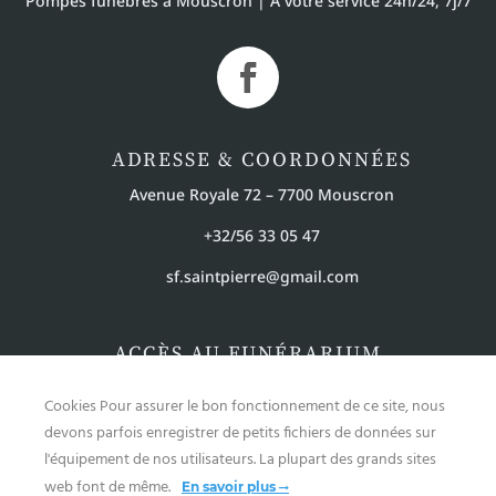
Pompes funèbres à Mouscron | À votre service 24h/24, 7j/7
ADRESSE & COORDONNÉES
Avenue Royale 72 – 7700 Mouscron
+32/56 33 05 47
sf.saintpierre@gmail.com
ACCÈS AU FUNÉRARIUM
Du lundi au vendredi de 09h00 à 18h00
Cookies Pour assurer le bon fonctionnement de ce site, nous
Le samedi de 09h00 à 17h
devons parfois enregistrer de petits fichiers de données sur
l'équipement de nos utilisateurs. La plupart des grands sites
web font de même.
En savoir plus