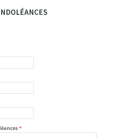
ONDOLÉANCES
léances
*