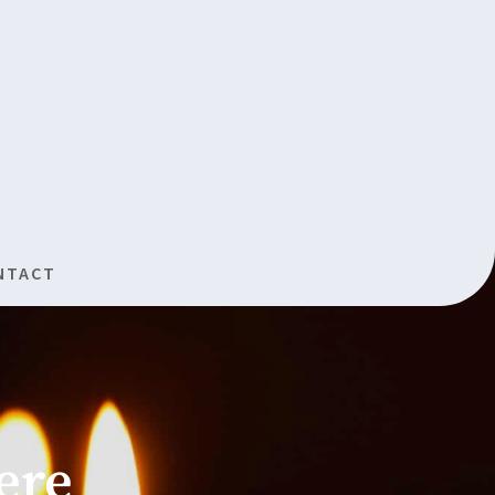
NTACT
ere