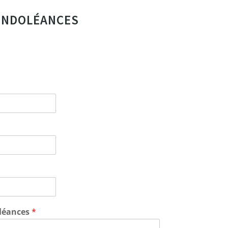
ONDOLÉANCES
léances
*