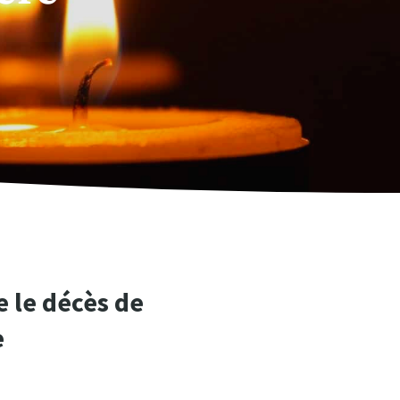
 le décès de
e