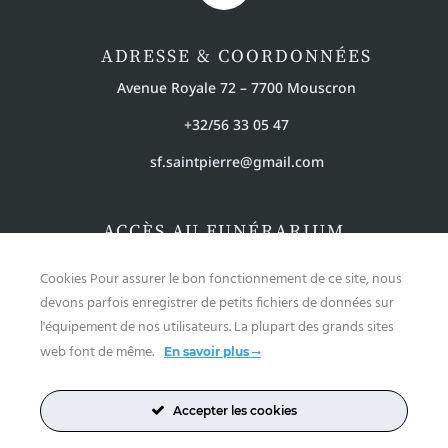
ADRESSE & COORDONNÉES
Avenue Royale 72 – 7700 Mouscron
+32/56 33 05 47
sf.saintpierre@gmail.com
ACCÈS AU FUNÉRARIUM
Du lundi au vendredi de 09h00 à 18h00
Cookies Pour assurer le bon fonctionnement de ce site, nous
Le samedi de 09h00 à 17h
devons parfois enregistrer de petits fichiers de données sur
l'équipement de nos utilisateurs. La plupart des grands sites
web font de même.
En savoir plus
© Centre funéraire Saint Pierre – 2022 –
Mentions légales
–
Politique de confidentialité
Accepter les cookies